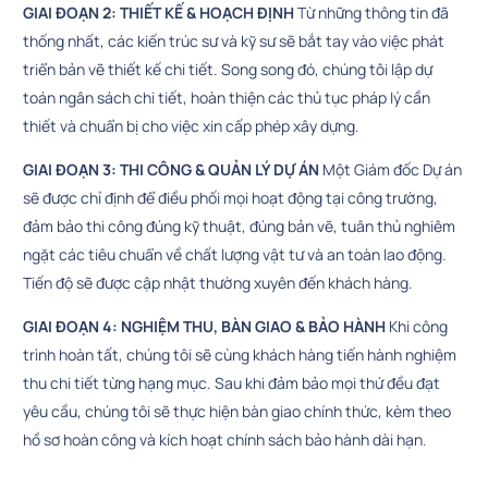
GIAI ĐOẠN 2: THIẾT KẾ & HOẠCH ĐỊNH
Từ những thông tin đã
thống nhất, các kiến trúc sư và kỹ sư sẽ bắt tay vào việc phát
triển bản vẽ thiết kế chi tiết. Song song đó, chúng tôi lập dự
toán ngân sách chi tiết, hoàn thiện các thủ tục pháp lý cần
thiết và chuẩn bị cho việc xin cấp phép xây dựng.
GIAI ĐOẠN 3: THI CÔNG & QUẢN LÝ DỰ ÁN
Một Giám đốc Dự án
sẽ được chỉ định để điều phối mọi hoạt động tại công trường,
đảm bảo thi công đúng kỹ thuật, đúng bản vẽ, tuân thủ nghiêm
ngặt các tiêu chuẩn về chất lượng vật tư và an toàn lao động.
Tiến độ sẽ được cập nhật thường xuyên đến khách hàng.
GIAI ĐOẠN 4: NGHIỆM THU, BÀN GIAO & BẢO HÀNH
Khi công
trình hoàn tất, chúng tôi sẽ cùng khách hàng tiến hành nghiệm
thu chi tiết từng hạng mục. Sau khi đảm bảo mọi thứ đều đạt
yêu cầu, chúng tôi sẽ thực hiện bàn giao chính thức, kèm theo
hồ sơ hoàn công và kích hoạt chính sách bảo hành dài hạn.